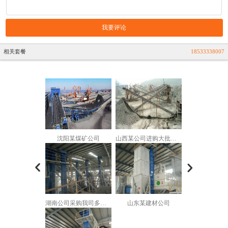
我要评论
相关套餐
18533338007
沈阳某煤矿公司
山西某公司进购大批量输送机
沈阳某煤矿
湖南公司采购我司多台斗式提升机
山东某建材公司