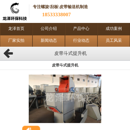
专注螺旋\刮板\皮带输送机制造
18533338007
龙泽首页
公司介绍
产品中心
成功案例
厂家实拍
新闻动态
行业动态
员工风采
皮带斗式提升机
皮带斗式提升机