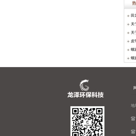
田
关
关
皮
复正
螺
螺
地