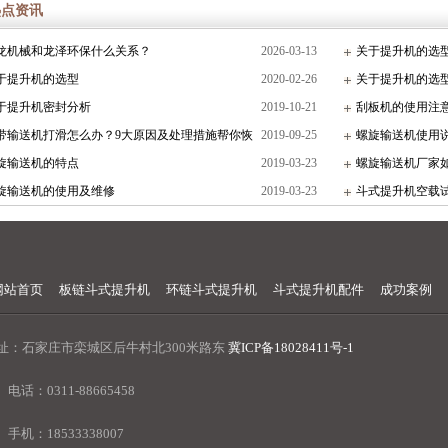
热点资讯
龙机械和龙泽环保什么关系？
2026-03-13
关于提升机的选
于提升机的选型
2020-02-26
关于提升机的选
于提升机密封分析
2019-10-21
刮板机的使用注
带输送机打滑怎么办？9大原因及处理措施帮你恢
2019-09-25
螺旋输送机使用
常生产！
旋输送机的特点
2019-03-23
螺旋输送机厂家
旋输送机的使用及维修
2019-03-23
斗式提升机空载
网站首页
板链斗式提升机
环链斗式提升机
斗式提升机配件
成功案例
址：石家庄市栾城区后牛村北300米路东
冀ICP备18028411号-1
电话：0311-88665458
手机：18533338007