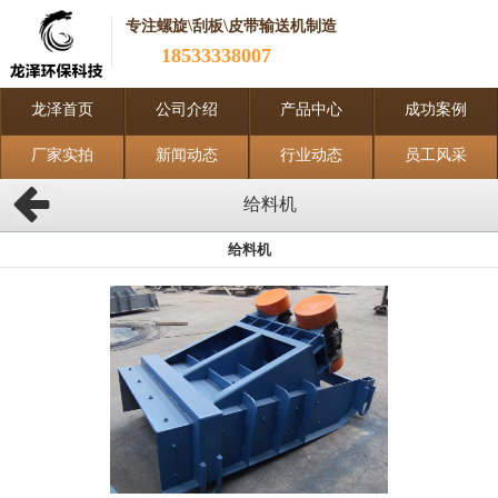
专注螺旋\刮板\皮带输送机制造
18533338007
龙泽首页
公司介绍
产品中心
成功案例
厂家实拍
新闻动态
行业动态
员工风采
给料机
给料机